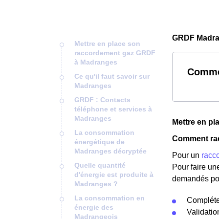
GRDF Madra
Mettre en place son
raccordement gaz GRDF
à Madranges
Comme
Ce qu'il faut savoir sur
Madranges
GRDF : Contacts
téléphone et services à
Madranges
Mettre en p
La consommation
Comment rac
énergétique de
Madranges décryptée
Pour un
racc
Quelle quantité
Pour faire u
d'énergie est produite à
demandés pou
Madranges ?
La consommation en
Compléter
énergie des
Validati
Madrangeois