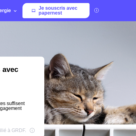
Je souscris avec
ergie
papernest