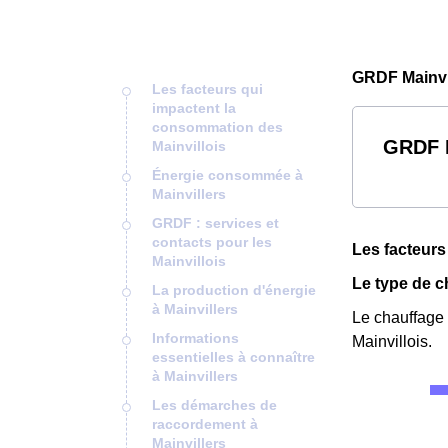
GRDF Mainvil
Les facteurs qui
impactent la
consommation des
GRDF M
Mainvillois
Énergie consommée à
Mainvillers
GRDF : services et
contacts pour les
Les facteurs
Mainvillois
Le type de c
La production d'énergie
à Mainvillers
Le chauffage 
Informations
Mainvillois.
essentielles à connaître
à Mainvillers
Les démarches de
raccordement à
Mainvillers