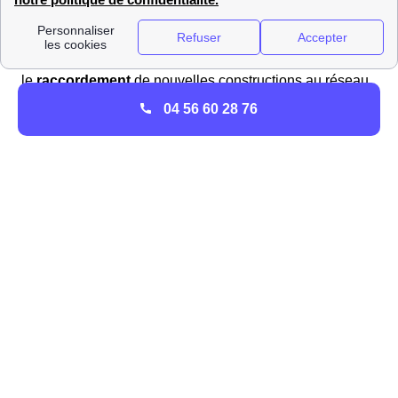
est responsable de la distribution de l'électricité de
haute tension jusqu'aux foyers et entreprises. Ses
tâches incluent la gestion des
compteurs électriques
,
le
raccordement
de nouvelles constructions au réseau
électrique, ainsi que le dépannage lors des
coupures
04 56 60 28 76
de courant
ou autres incidents électriques.
Manduel : procéder à l'ouverture de son compteur
de gaz avec GRDF