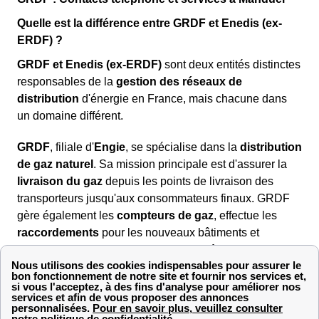
Quelle est la différence entre GRDF et Enedis (ex-
ERDF) ?
GRDF et Enedis (ex-ERDF)
sont deux entités distinctes
responsables de la
gestion des réseaux de
distribution
d'énergie en France, mais chacune dans
un domaine différent.
GRDF
, filiale d'
Engie
, se spécialise dans la
distribution
de gaz naturel
. Sa mission principale est d'assurer la
livraison du gaz
depuis les points de livraison des
transporteurs jusqu'aux consommateurs finaux. GRDF
gère également les
compteurs de gaz
, effectue les
raccordements
pour les nouveaux bâtiments et
intervient en cas de
fuites
ou de
problèmes
techniques
liés au gaz.
Enedis (ex-ERDF)
est une filiale d'
EDF
, dédiée à la
gestion du réseau de
distribution d'électricité
. Enedis