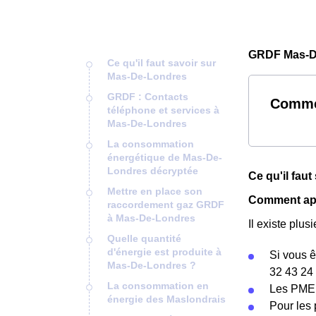
GRDF Mas-De
Ce qu'il faut savoir sur
Mas-De-Londres
GRDF : Contacts
Comme
téléphone et services à
Mas-De-Londres
La consommation
énergétique de Mas-De-
Londres décryptée
Ce qu'il fau
Mettre en place son
Comment app
raccordement gaz GRDF
à Mas-De-Londres
Il existe pl
Quelle quantité
d'énergie est produite à
Si vous ê
Mas-De-Londres ?
32 43 24 
La consommation en
Les PME 
énergie des Maslondrais
Pour les 