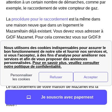
attention à un certain nombre de démarches, comme par
exemple, le raccordement de votre compteur de gaz.
La
procédure pour le raccordement
est la même dans
une maison neuve que dans un logement le
Mazamétain déjà existant. Vous devez vous adresser à
GrDF Mazamet. Pour cela connectez vous sur GrDF.fr
pour compléter le formulaire de raccordement. Une offre
vous parviendra par courrier dans la dizaine. Il vous
suffira de l'accepter pour commencer les travaux.À noter
que votre présence n'est pas requise durant les travaux.
Faire le raccordement de sa maison de Mazamet au
réseau de gaz GrDF
Le raccordement de votre maison de Mazamet est la
première
étape indispensable
pour la relier au réseau
Je souscris avec papernest
de gaz de GrDF : sans lui, vous n'aurez pas le gaz chez
vous !