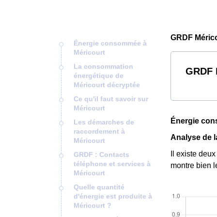
GRDF Mérico
Énergie consommée à
Méricourt
La consommation
GRDF M
énergétique de
Méricourt décryptée
Ce qu'il faut savoir sur
Méricourt
Énergie con
Les démarches de
raccordement à
Analyse de 
Méricourt
Il existe deux
GRDF : Contacts
téléphone et services à
montre bien l
Méricourt
Quelle quantité
d'énergie est produite à
Méricourt ?