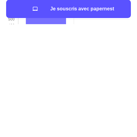
Je souscris avec papernest
Informations essentielles à connaître à Montcy-
Notre-Dame
Mairie de Montcy-Notre-Dame : informations
Vous cherchez à contacter la
mairie de Montcy-Notre-
Dame
? Voici les informations nécessaires dans le
tableau ci-dessous : adresse, horaires d'ouverture et
coordonnées.