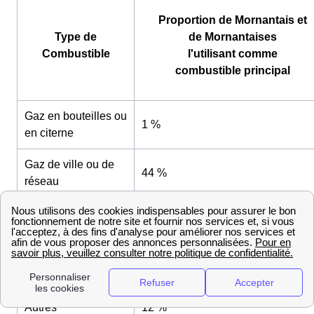
Proportion de Mornantais et
Type de
de Mornantaises
Combustible
l'utilisant comme
combustible principal
Gaz en bouteilles ou
1 %
en citerne
Gaz de ville ou de
44 %
réseau
Fioul (mazout)
8 %
Electricité
33 %
Chauffage urbain
1 %
Autres
12 %