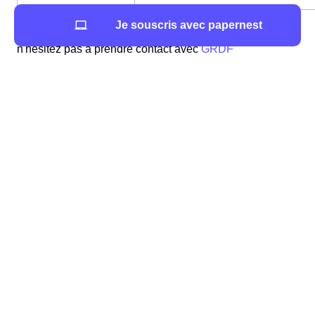
Je souscris avec papernest
Si vous souhaitez avoir plus d'informations à ce propos,
n'hésitez pas à prendre contact avec
GRDF
Les types de logement favorisés par les Mornantais
Le type de logement favorisé à Mornant influence
grandement la consommation en énergie. En effet, une
maison raccordée au réseau GrDF ou ErDF à Mornant
ne consommera pas la même quantité d'énergie qu'un
appartement pourtant raccordé au même réseau.
1563 maisons et 757 appartements appartements ont
été construits à Mornant cette année.