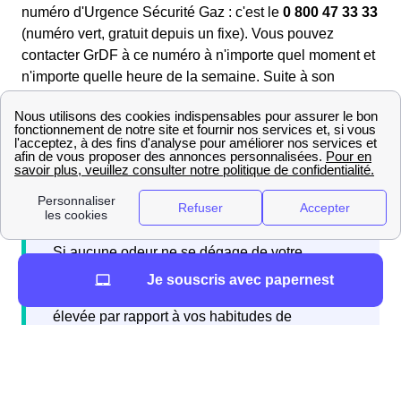
numéro d'Urgence Sécurité Gaz : c'est le
0 800 47 33 33
(numéro vert, gratuit depuis un fixe). Vous pouvez
contacter GrDF à ce numéro à n'importe quel moment et
n'importe quelle heure de la semaine. Suite à son
diagnostic, un technicien de Centre sera envoyé par
l'opérateur d'Urgence Sécurité Gaz : attendez son
arrivée et respectez les consignes de GrDF.
Si aucune odeur ne se dégage de votre
installation de gaz à Mur-De-Sologne, mais
Je souscris avec papernest
que votre consommation est anormalement
élevée par rapport à vos habitudes de
consommation, n'hésitez pas à réagir : il peut
aussi s'agir d'une fuite