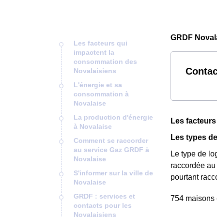
GRDF Novala
Les facteurs qui
impactent la
consommation des
Contac
Novalaisiens
L'énergie et sa
consommation à
Novalaise
La production d'énergie
Les facteurs
à Novalaise
Les types d
Comment se raccorder
au service Gaz GRDF à
Le type de lo
Novalaise
raccordée au
S'informer sur la ville de
pourtant rac
Novalaise
GRDF : services et
754 maisons e
contacts pour les
Novalaisiens