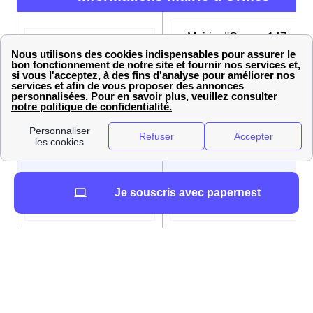
Mairie d'Ormes, 147 rue
Adresse
Nationale, 45140 Ormes
Du lundi au vendredi de
08h00 à 12h00 et de 13h30
Horaires d’ouverture
17h30, Le samedi de 09h00
12h00
Je souscris avec papernest
Numéro de téléphone
02 38 70 85 20
Adresse mail
mairie@ville-ormes.fr
Maire
Alain TOUCHARD