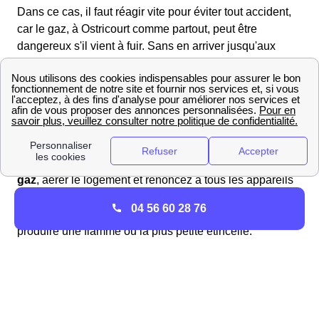
Dans ce cas, il faut réagir vite pour éviter tout accident,
car le gaz, à Ostricourt comme partout, peut être
dangereux s'il vient à fuir. Sans en arriver jusqu'aux
dramatiques explosions de gaz, des intoxications
accidentelles surviennent tous les hivers, généralement
évitables par un bon entretien de sa chaudière et de
l'installation de son habitation Ostricourtoise.
Si vous avez la moindre suspicion de fuite, n'attendez
pas pour réagir : commencez par
couper l'arrivée de
gaz
, aérer le logement et renoncez à tous les appareils
électriques, y compris les lampes et téléphoniques, ainsi
04 56 60 28 76
qu'aux ascenseurs et aux accessoires susceptibles de
produire une flamme ou la plus petite étincelle.
Une fois la
pièce aérée
, n'en restez surtout pas là : il est
nécessaire de quitter votre logement d'Ostricourt et de
mettre tous les occupants en sécurité. Ce n'est qu'une
fois en sécurité que vous pouvez contacter le numéro