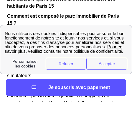
habitants de Paris 15
Comment est composé le parc immobilier de Paris
15 ?
Il faut savoir que le type de logement favorisé par les
habitants de Paris 15 joue énormément sur leur
consommation en énergie moyenne : en effet, le
logement et sa superficie sont l'un des principaux
facteurs jouant sur la consommation, raison pour
laquelle ces critères figurent sur tous les formulaires des
simulateurs.
Je souscris avec papernest
C'est tout naturellement qu'une grande maison ne
consomme pas la même quantité d'énergie qu'un
appartement, surtout lorsqu'il s'agit d'une petite surface,
moins difficile à chauffer et moins énergivore de manière
globale. D'ailleurs, cette année, 147 174 appartements
appartements et 0 maisons ont été construits et
raccordés aux réseaux GrDF et ErDF (maintenant