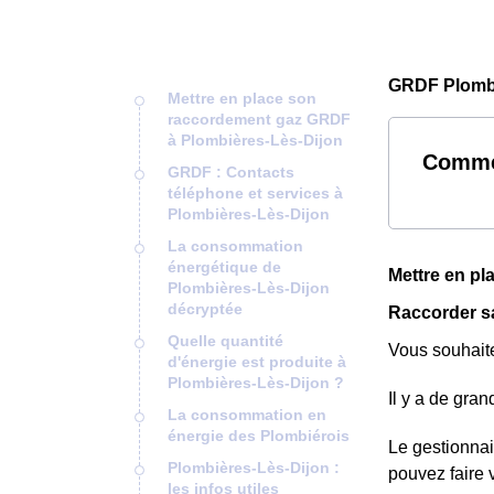
GRDF Plombi
Mettre en place son
raccordement gaz GRDF
à Plombières-Lès-Dijon
Commen
GRDF : Contacts
téléphone et services à
Plombières-Lès-Dijon
La consommation
énergétique de
Mettre en p
Plombières-Lès-Dijon
décryptée
Raccorder s
Quelle quantité
Vous souhaite
d'énergie est produite à
Plombières-Lès-Dijon ?
Il y a de gra
La consommation en
énergie des Plombiérois
Le gestionnai
Plombières-Lès-Dijon :
pouvez faire 
les infos utiles