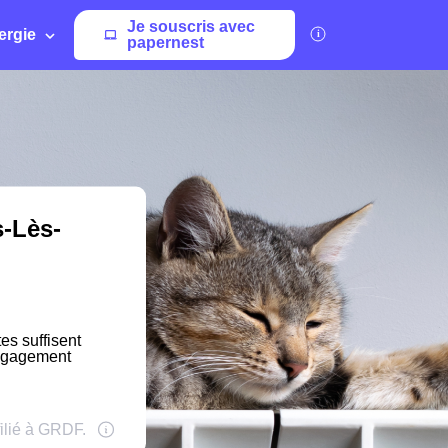
Je souscris avec
ergie
papernest