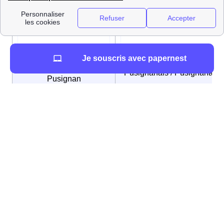
Maire
Anita DI MURRO
Je souscris avec papernest
Nom des habitants de
Pusignanais / Pusignanaise
Pusignan
Ci-contre les coordonnées d'une
mairie voisine de
Pusignan
:
le raccordement à Morancé
.
La consommation énergétique de Pusignan
décryptée
Les logements les plus fréquents à Pusignan
Même s'ils sont raccordés au même réseau ErDF et/ou
GrDF, deux logements Pusignanais ne consommeront
pas autant d'énergie. Le type de logement choisi par les