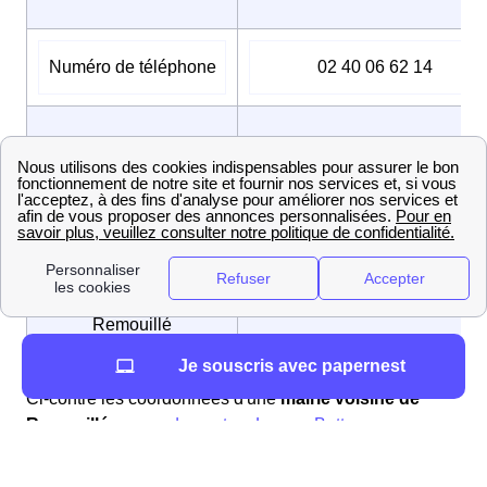
Numéro de téléphone
02 40 06 62 14
Adresse mail
mairie@remouille.fr
Maire
Jérôme LETOURNEAU
Nom des habitants de
Remouilléens / Remouilléenn
Remouillé
Je souscris avec papernest
Ci-contre les coordonnées d'une
mairie voisine de
Remouillé
:
raccordement au Loroux-Bottereau
.
La production d'énergie à Remouillé