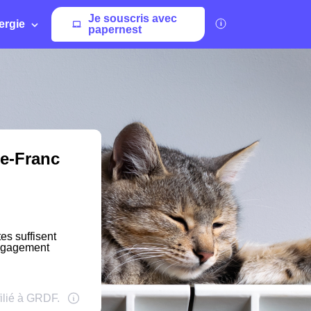
Je souscris avec
ergie
papernest