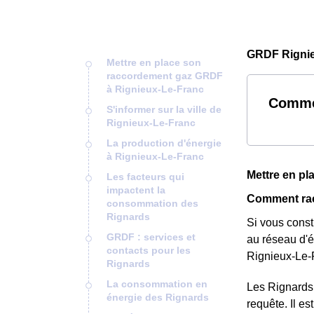
GRDF Rignie
Mettre en place son
raccordement gaz GRDF
à Rignieux-Le-Franc
Commen
S'informer sur la ville de
Rignieux-Le-Franc
La production d'énergie
à Rignieux-Le-Franc
Mettre en p
Les facteurs qui
impactent la
Comment rac
consommation des
Rignards
Si vous const
GRDF : services et
au réseau d'é
contacts pour les
Rignieux-Le-
Rignards
La consommation en
Les Rignards 
énergie des Rignards
requête. Il e