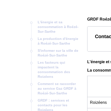
GRDF Roézé-
L'énergie et sa
consommation à Roézé-
Sur-Sarthe
Contac
La production d'énergie
à Roézé-Sur-Sarthe
S'informer sur la ville de
Roézé-Sur-Sarthe
L'énergie e
Les facteurs qui
impactent la
La consomma
consommation des
Roizéens
Comment se raccorder
au service Gaz GRDF à
Roézé-Sur-Sarthe
GRDF : services et
Roizéens
contacts pour les
Roizéens