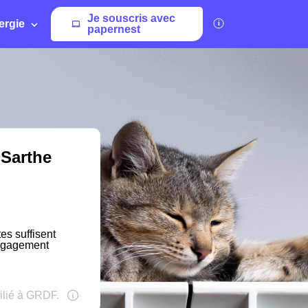
Je souscris avec
ergie
papernest