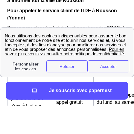
S'informer sur la ville de Rousson
Pour appeler le service client de GDF à Rousson
(Yonne)
Si vous avez besoin de joindre le gestionnaire GRDF de
la ville de Rousson vous pouvez composer l'un des
numéros suivants :
Type de
Numéro
Horaires
requête
Je souscris avec papernest
Petites entreprises
0 811 013 000
Possibilité d'appe
(consommation
appel gratuit
du lundi au same
n'excédant pas
depuis un fixe
de 8h à 21h
300 MWh par an)
Entreprises
0 811 015 000
Possibilité d'appe
(consommation