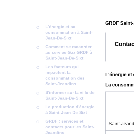
GRDF Saint-
L'énergie et sa
consommation à Saint-
Jean-De-Sixt
Contac
Comment se raccorder
au service Gaz GRDF à
Saint-Jean-De-Sixt
Les facteurs qui
impactent la
L'énergie et
consommation des
Saint-Jeandins
La consomma
S'informer sur la ville de
Saint-Jean-De-Sixt
La production d'énergie
à Saint-Jean-De-Sixt
GRDF : services et
Saint-Jeand
contacts pour les Saint-
Jeandins