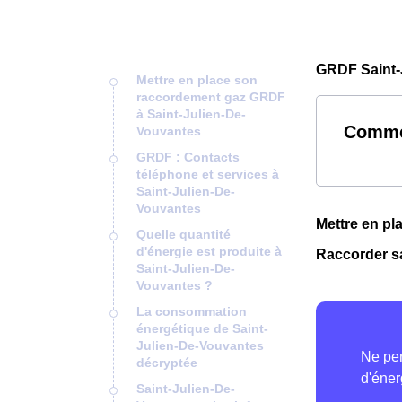
GRDF Saint-
Mettre en place son
raccordement gaz GRDF
à Saint-Julien-De-
Commen
Vouvantes
GRDF : Contacts
téléphone et services à
Saint-Julien-De-
Vouvantes
Mettre en p
Quelle quantité
d'énergie est produite à
Raccorder s
Saint-Julien-De-
Vouvantes ?
La consommation
énergétique de Saint-
Julien-De-Vouvantes
décryptée
Saint-Julien-De-