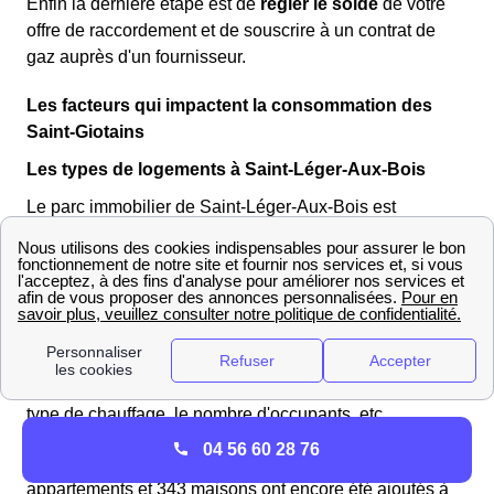
Enfin la dernière étape est de
régler le solde
de votre
offre de raccordement et de souscrire à un contrat de
gaz auprès d'un fournisseur.
Les facteurs qui impactent la consommation des
Saint-Giotains
Les types de logements à Saint-Léger-Aux-Bois
Le parc immobilier de Saint-Léger-Aux-Bois est
composé de 352 logements dont 343 maisons et 9
appartements, ce qui a un impact direct sur les chiffres
de consommation énergétique des Saint-Giotains.
En effet, la superficie et le type de logement influent
grandement cette consommation d'énergie, à côté
d'autres facteurs comme les appareils électriques, le
type de chauffage, le nombre d'occupants, etc.
04 56 60 28 76
Il se trouve également que 9 appartements
appartements et 343 maisons ont encore été ajoutés à