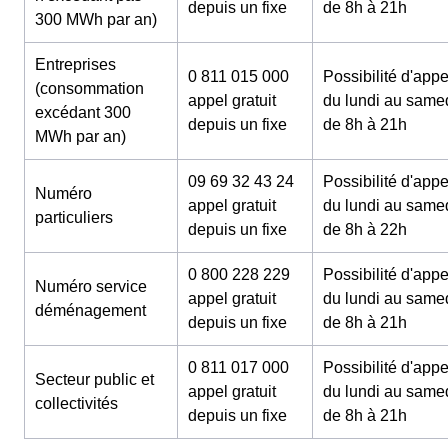
depuis un fixe
de 8h à 21h
300 MWh par an)
Entreprises
0 811 015 000
Possibilité d'appe
(consommation
appel gratuit
du lundi au same
excédant 300
depuis un fixe
de 8h à 21h
MWh par an)
09 69 32 43 24
Possibilité d'appe
Numéro
appel gratuit
du lundi au same
particuliers
depuis un fixe
de 8h à 22h
0 800 228 229
Possibilité d'appe
Numéro service
appel gratuit
du lundi au same
déménagement
depuis un fixe
de 8h à 21h
0 811 017 000
Possibilité d'appe
Secteur public et
appel gratuit
du lundi au same
collectivités
depuis un fixe
de 8h à 21h