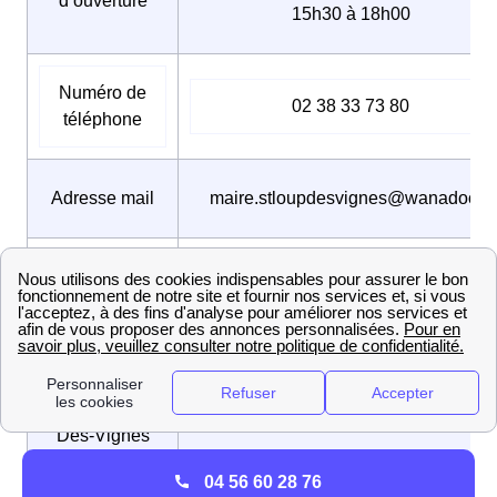
d’ouverture
15h30 à 18h00
Numéro de
02 38 33 73 80
téléphone
Adresse mail
maire.stloupdesvignes@wanadoo.fr
Maire
{data non-disponible}
Nom des
habitants de
Lupériens / Lupériennes
Saint-Loup-
Des-Vignes
04 56 60 28 76