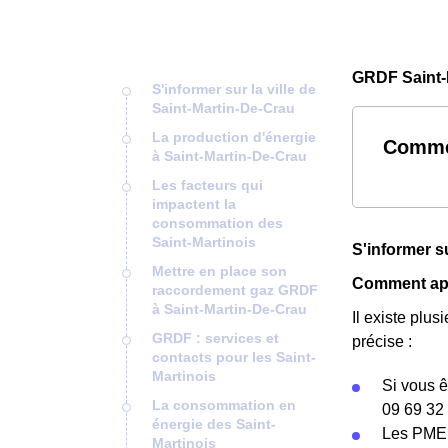
GRDF Saint-
S'informer sur la ville de
Saint-Martin-De-Crau
La production d'énergie
Commen
à Saint-Martin-De-Crau
Les facteurs qui
impactent la
consommation des
Saint-Martinois
S'informer su
Mettre en place son
Comment appe
raccordement gaz GRDF
à Saint-Martin-De-Crau
Il existe pl
GRDF : services et
précise :
contacts pour les Saint-
Martinois
Si vous ê
La consommation en
09 69 32 
énergie des Saint-
Les PME 
Martinois