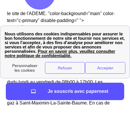
le site de l'ADEME. "color-background="main" color-
text="c-primary" disable-padding=" ">
GRDF à Saint-Maximin-La-Sainte-Baume : services
et contacts
Pour contacter GRDF à Saint-Maximin-La-Sainte-
Baume
Les Saint-Maximinoises et les Saint-Maximinois
souhaitant
joindre le service client de GRDF
peuvent
composer le
09 69 36 35 34
. Ce numéro est disponible
dudu lundi au vendredi de 08h00 à 17h00. Les
conseillers sont prêts à répondre à vos questions et à
Je souscris avec papernest
vous assister dans vos démarches de raccordement au
gaz à Saint-Maximin-La-Sainte-Baume. En cas de
suspicion de fuite de gaz ou de problème avec votre
installation, appelez le service d'urgence de GRDF dans
le département de Var au
0 800 47 33 33
. Ce numéro est