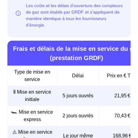
Frais et délais de la mise en service du ga
(prestation GRDF)
Type de mise en
Délai
Prix en € TTC
service
🚦 Mise en service
5 jours ouvrés
21,95 €
initiale
🏎️ Mise en service
2 jours ouvrés
70,43 €
express
⚠️ Mise en service
Le jour même
168,96 €