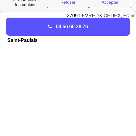
📮 Adresse postale
TSA 85 101 GRDF Service
Consommateurs TSA 85 101,
27091 EVREUX CEDEX, Franc
04 56 60 28 76
Les facteurs qui impactent la consommation des
Saint-Paulais
Type de chauffage utilisé à Saint-Paul-Lès-Durance
Les Saint-Paulais ont privilégié le chauffage tout
électrique comme mode de chauffage.