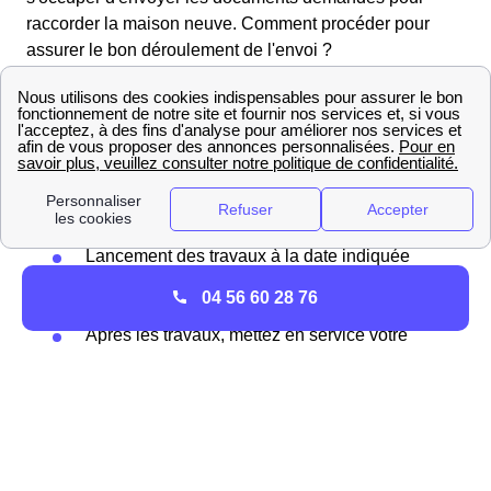
raccorder la maison neuve. Comment procéder pour
assurer le bon déroulement de l'envoi ?
Compléter en ligne le formulaire de
raccordement sur GrDF.fr- Accepter l'offre de
raccordement GrDF reçu par courrier
Validation par GrDF du dossier de
raccordement de votre logement à Saint-
Sulpice
Lancement des travaux à la date indiquée
dans votre courrier après validation de votre
04 56 60 28 76
dossier
Après les travaux, mettez en service votre
installation dans votre logement le Saint-
Sulpiçois
Comment raccorder sa maison Saint-Sulpiçoise au
réseau GrDF ?