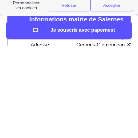
Informations mairie de Salernes
Je souscris avec papernest
Mairie de Salernes, Place
Adresse
Georges-Clemenceau, 836
Salernes
Le samedi de 09h00 à 12h0
Du lundi au vendredi de
Horaires d’ouverture
08h00 à 12h00 et de 14h00
17h00
Numéro de téléphone
04 94 60 40 00