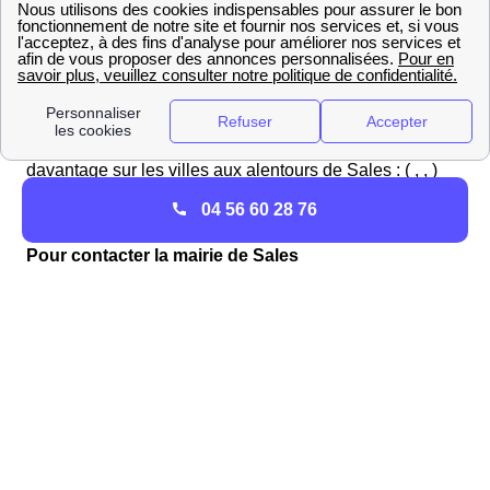
consomment en électricité sur une période égale
1460,42 kWh / résidant de supérieure.
Plus de renseignements sur l'énergie sur le site du
ministère du développement durable. Consultez
également les pages suivantes pour en savoir
davantage sur les villes aux alentours de Sales : ( , , )
04 56 60 28 76
S'informer sur la ville de Sales
Pour contacter la mairie de Sales
Voici les
informations de contact
et les détails
importants concernant la mairie
de Sales
. Vous y
trouverez l'adresse, les horaires d'ouverture, ainsi que
les coordonnées pour vous permettre de
contacter la
mairie
facilement.
Veuillez consulter le
tableau
ci-dessous pour plus de
précisions :