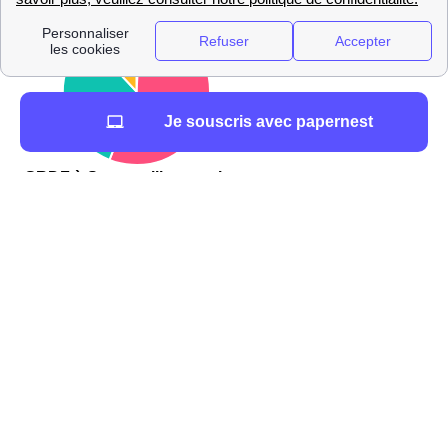
Je souscris avec papernest
GRDF à Sannerville : services et contacts
GRDF : contacts téléphone et services à Sannerville
Il existe plusieurs moyens pour les Sannervillaises et les
Sannervillais de contacter GRDF.
Comment contacter GRDF ?
📱 0 800 47 33 33
📞 Urgence gaz
24h/24, 7j/7 (service et appel
gratuits)