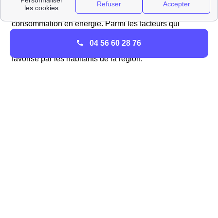
Pourtant raccordés au même réseau (GrDF ou ErDF)
deux logements Saulnois n'auront pas la même
consommation en énergie. Parmi les facteurs qui
influence cette consommation, un des principaux reste
04 56 60 28 76
sûrement le type de logement (appartement ou maison)
favorisé par les habitants de la région.
297 appartements appartements et 888 maisons ont été
construits à Saulnes cette année.