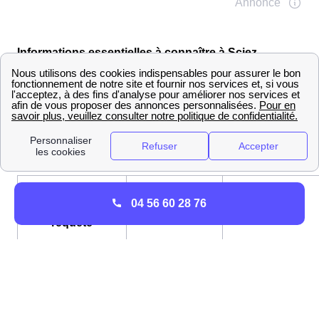
Informations essentielles à connaître à Sciez
Contacter le service client de GRDF Sciez par
téléphone
Si vous avez besoin de joindre le gestionnaire GRDF de
la ville de Sciez vous pouvez composer l'un des
numéros suivants :
04 56 60 28 76
Type de
Numéro
Horaires
requête
Petites entreprises
0 811 013 000
Possibilité d'appe
(consommation
appel gratuit
du lundi au same
n'excédant pas
depuis un fixe
de 8h à 21h