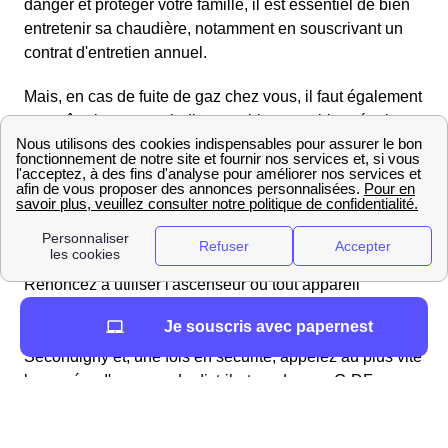
danger et protéger votre famille, il est essentiel de bien
entretenir sa chaudière, notamment en souscrivant un
contrat d'entretien annuel.
Mais, en cas de fuite de gaz chez vous, il faut également
connaître les gestes indispensables pour bien réagir et
mettre votre famille en sécurité au plus vite.
🚨 Si vous avez le moindre doute ou sentez une odeur
anormale que vous identifiez comme une odeur de gaz
ou de soufre, coupez immédiatement l'arrivée de gaz de
votre logement le Secondignois et aérez-le aussitôt.
Renoncez à utiliser l'ascenseur ou tout appareil
électrique ou susceptible de produire des étincelles,
Je souscris avec papernest
même minimes. Surtout,
quittez votre logement
à
Secondigny et, une fois en sécurité, appelez au plus vite
le numéro d'urgence du distributeur de gaz, GrDF.
Le gestionnaire du réseau de gaz a en effet établi un