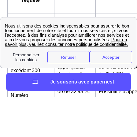
requête
Petites entreprises
0 811 013 000
Possibilité d'appe
(consommation
appel gratuit
du lundi au same
n'excédant pas
depuis un fixe
de 8h à 21h
300 MWh par an)
Entreprises
0 811 015 000
Possibilité d'appe
(consommation
appel gratuit
du lundi au same
excédant 300
depuis un fixe
de 8h à 21h
MWh par an)
Je souscris avec papernest
09 69 32 43 24
Possibilité d'appe
Numéro
appel gratuit
du lundi au same
particuliers
depuis un fixe
de 8h à 22h
0 800 228 229
Possibilité d'appe
Numéro service
appel gratuit
du lundi au same
déménagement
depuis un fixe
de 8h à 21h