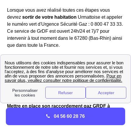
Lorsque vous avez réalisé toutes ces étapes vous
devrez
sortir de votre habitation
Urmattoise et appeler
le numéro vert d'Urgence Sécurité Gaz : 0 800 47 33 33.
Ce service de GrDF est ouvert 24h/24 et 7j/7 pour
intervenir à tout moment dans le 67280 (Bas-Rhin) ainsi
que dans toute la France.
Une fois au téléphone un opérateur d'
Urgence Sécurité
Gaz
réalisera un diagnostic de votre situation et enverra
un technicien GrDF proche de chez vous en Alsace pour
intervenir le plus rapidement possible. Vous devrez
attendre son arrivée et respecter à la lettre les
instructions données par l'opérateur.
Mettre en place son raccordement gaz GRDF à
Urmatt
04 56 60 28 76
Raccordement GrDF d'une maison à Urmatt