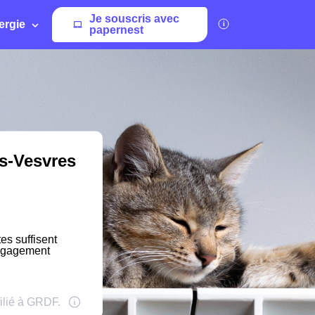
Je souscris avec
ergie
papernest