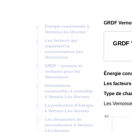
GRDF Vernoi
Énergie consommée à
Vernois-Lès-Vesvres
Les facteurs qui
GRDF V
impactent la
consommation des
Vernoisiens
GRDF : services et
contacts pour les
Énergie con
Vernoisiens
Les facteurs
Informations
essentielles à connaître
Type de chau
à Vernois-Lès-Vesvres
Les Vernoisie
La production d'énergie
à Vernois-Lès-Vesvres
Les démarches de
raccordement à Vernois-
Lès-Vesvres