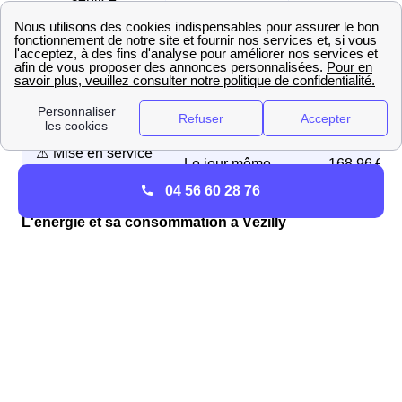
🚦 Mise en service
5 jours ouvrés
21,95 €
initiale
🏎️ Mise en service
2 jours ouvrés
70,43 €
express
⚠️ Mise en service
Le jour même
168,96 €
d'urgence
04 56 60 28 76
L'énergie et sa consommation à Vézilly
Combien consomme en moyenne un logement à
Vézilly ?
Usagers
Consommation par an
habitants de Vézilly
1044 MWh