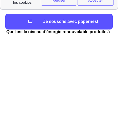
présence n'est pas requise durant les travaux.
Les chiffres concernant la production d'énergie à
Je souscris avec papernest
Villars-Les-Dombes
Quel est le niveau d'énergie renouvelable produite à
Villars-Les-Dombes ?
Le graphique ci-dessous détaille la répartition des
installations de production d'énergie renouvelable
à
Villars-Les-Dombes
, avec des sources telles que le
solaire, le thermique et l'hydraulique.