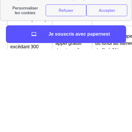
0 811 013 000
Possibilité d'appe
(consommation
appel gratuit
du lundi au same
n'excédant pas
depuis un fixe
de 8h à 21h
300 MWh par an)
Entreprises
Je souscris avec papernest
0 811 015 000
Possibilité d'appe
(consommation
appel gratuit
du lundi au same
excédant 300
depuis un fixe
de 8h à 21h
MWh par an)
09 69 32 43 24
Possibilité d'appe
Numéro
appel gratuit
du lundi au same
particuliers
depuis un fixe
de 8h à 22h
0 800 228 229
Possibilité d'appe
Numéro service
appel gratuit
du lundi au same
déménagement
depuis un fixe
de 8h à 21h
0 811 017 000
Possibilité d'appe
Secteur public et
appel gratuit
du lundi au same