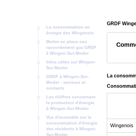
GRDF Wingen
La consommation en
énergie des Wingenois
Mettre en place son
Comme
raccordement gaz GRDF
à Wingen-Sur-Moder
Infos utiles sur Wingen-
Sur-Moder
La consomma
GRDF à Wingen-Sur-
Moder : services et
Consommatio
contacts
Les chiffres concernant
la production d'énergie
à Wingen-Sur-Moder
Vue d'ensemble sur la
consommation d'énergie
Wingenois
des résidents à Wingen-
Sur-Moder