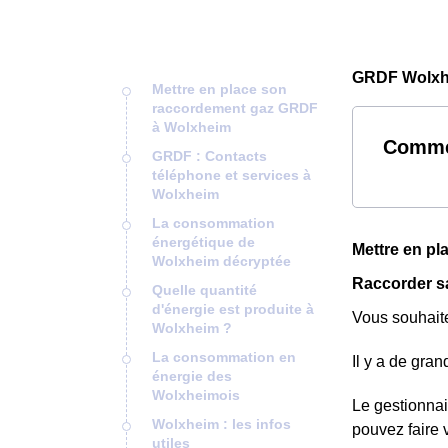
GRDF Wolxh
Mettre en place son
raccordement gaz GRDF
à Wolxheim
Comme
GRDF : Contacts
téléphone et services à
Wolxheim
La consommation
énergétique de
Mettre en p
Wolxheim décryptée
Raccorder s
Quelle quantité
d'énergie est produite à
Vous souhaite
Wolxheim ?
La consommation en
Il y a de gra
énergie des
Wolxheimois
Le gestionnai
Wolxheim : les infos
pouvez faire 
utiles