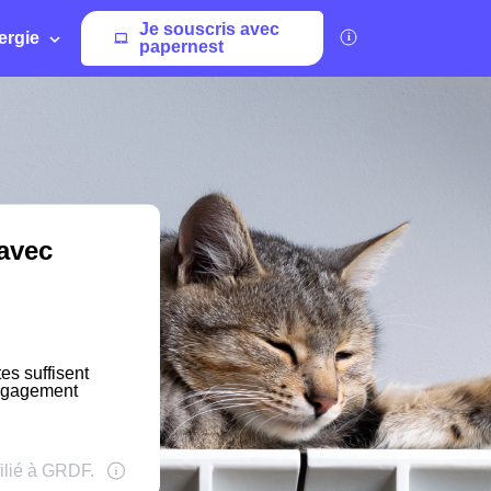
Je souscris avec
ergie
papernest