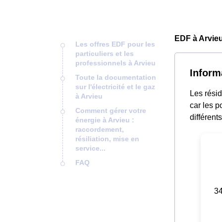
EDF à Arvieu
Les offres EDF pour les
particuliers et les
professionnels à Arvieu
Inform
Toute la documentation
sur l'électricité et le gaz
Les résid
à Arvieu
car les p
Comment gérer votre
différent
énergie à Arvieu :
raccordement,
résiliation, mise en
service...
FAQ
34