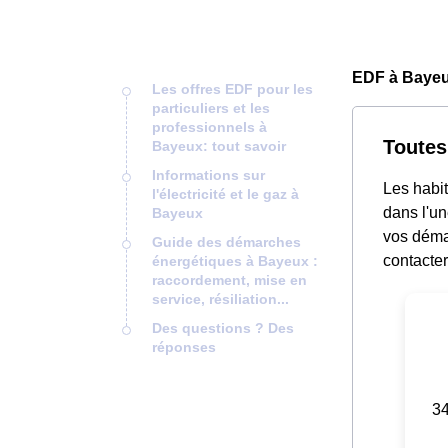
EDF à Bayeu
Les offres EDF pour les
particuliers et les
professionnels à
Toutes
Bayeux: tout savoir
Informations sur
Les habit
l'électricité et le gaz à
dans l'un
Bayeux
vos déma
Guide des démarches
contacter
énergétiques à Bayeux :
raccordement, mise en
service, résiliation...
Des questions ? Des
réponses
34