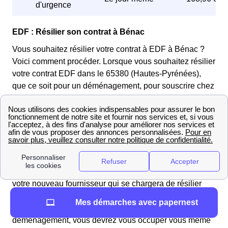
d'urgence
EDF : Résilier son contrat à Bénac
Vous souhaitez résilier votre contrat à EDF à Bénac ?
Voici comment procéder. Lorsque vous souhaitez résilier
votre contrat EDF dans le 65380 (Hautes-Pyrénées),
que ce soit pour un déménagement, pour souscrire chez
un autre fournisseur ou bien car les modifications
apportées à votre contrat ne vous conviennent pas. Vous
pourrez le résilier gratuitement et à n'importe quel
moment sans avoir à apporter de motifs, en effet les
contrats à l'électricité sont sans engagement. Si vous
désirez changer de fournisseur vous n'aurez pas à vous
occuper vous même de résilier votre contrat EDF. C'est
votre nouveau fournisseur qui se chargera de résilier
votre ancien contrat chez EDF à Bénac. En revanche, si
Mes démarches avec papernest
vous résiliez pour d'autres raisons tel qu'un
déménagement, vous devrez vous occuper vous même