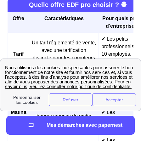
Quelle offre EDF pro choisir ? 👷
Offre
Caractéristiques
Pour quels profi
d’entreprises 
✔ Les petits
Un tarif réglementé de vente,
professionnels (<
avec une tarification
Tarif
10 employés,
distincte pour les compteurs
Bleu
chiffre d’affaires
de moins de 36 kVA et ceux
annuel < 2 millio
de plus de 36 kVA
d’euros)
✔ Les boulangeri
et les pâtisseries
Des prix fixes sur 3 ans et
Offre
✔ Les fermes
des tarifs réduits pendant les
Matina
✔ Les
heures creuses du matin
professionnels
Mes démarches avec papernest
matinaux
✔ Les