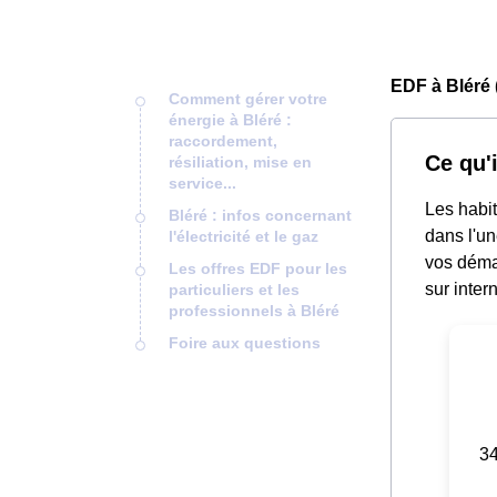
EDF à Bléré 
Comment gérer votre
énergie à Bléré :
raccordement,
Ce qu'i
résiliation, mise en
service...
Les habit
Bléré : infos concernant
dans l'un
l'électricité et le gaz
vos démar
Les offres EDF pour les
sur inter
particuliers et les
professionnels à Bléré
Foire aux questions
34