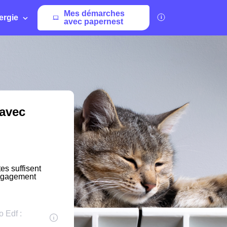
Mes démarches
ergie
avec papernest