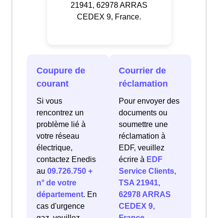
21941, 62978 ARRAS
CEDEX 9, France.
Coupure de
Courrier de
courant
réclamation
Si vous
Pour envoyer des
rencontrez un
documents ou
problème lié à
soumettre une
votre réseau
réclamation à
électrique,
EDF, veuillez
contactez Enedis
écrire à
EDF
au
09.726.750 +
Service Clients,
n° de votre
TSA 21941,
département
. En
62978 ARRAS
cas d'urgence
CEDEX 9,
gaz, veuillez
France
.