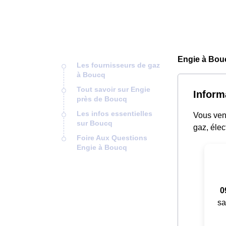
Engie à Bou
Les fournisseurs de gaz
à Boucq
Tout savoir sur Engie
Inform
près de Boucq
Les infos essentielles
Vous ven
sur Boucq
gaz, élec
Foire Aux Questions
Engie à Boucq
0
sa