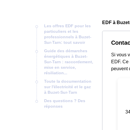
EDF à Buzet-
Les offres EDF pour les
particuliers et les
professionnels à Buzet-
Contac
Sur-Tarn: tout savoir
Guide des démarches
Si vous 
énergétiques à Buzet-
EDF. Ce 
Sur-Tarn : raccordement,
mise en service,
peuvent c
résiliation...
Toute la documentation
sur l'électricité et le gaz
à Buzet-Sur-Tarn
Des questions ? Des
réponses
34